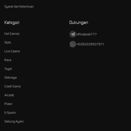
Syarat dan Ketentuan
Kategori
Dukungan
Hot Games
officialpola777
Slots
+6282229507871
Live Casino
Race
Togel
Olahraga
Crash Game
Arcade
Poker
E-Sports
Sabung Ayam