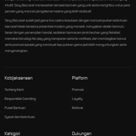
intuitif, Sexy Baccarat menawarkan sensasi bermain yang unik serta menghibur untuk para
pemain yang mencari pengalaman kasino yang lebih eksklusif.
Sexy Baccarat sudah jadi game live casino kesukaan dengan mencampurkan ketentuan
baccarat klasik bersama presentasi modern yang menarik, menyajikan dealer bermutu
besar dengan penampilan handal, sediakan bermacam jenis taruhan yang fleksibel,
memakai teknologi fair play yang transparan serta terverifikasi, dan membagikan bonus
serta promosi spesial yang membuat tiap putaran game jadi lebih menguntungkan serta
menyenangkan.
Kebijaksanaan
Platform
Tentang Kami
Promosi
Responsible Gambling
Loyalty
Pusat Bantuan
Referral
Syarat dan Ketentuan
Kategori
Dukungan