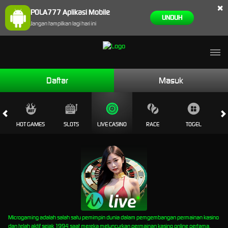
×
POLA777 Aplikasi Mobile
UNDUH
Jangan tampilkan lagi hari ini
Daftar
Masuk
HOT GAMES
SLOTS
LIVE CASINO
RACE
TOGEL
OL
Microgaming adalah salah satu pemimpin dunia dalam pemgembangan permainan kasino
dan telah aktif sejak 1994 saat mereka meluncurkan permainan kasino online pertama.