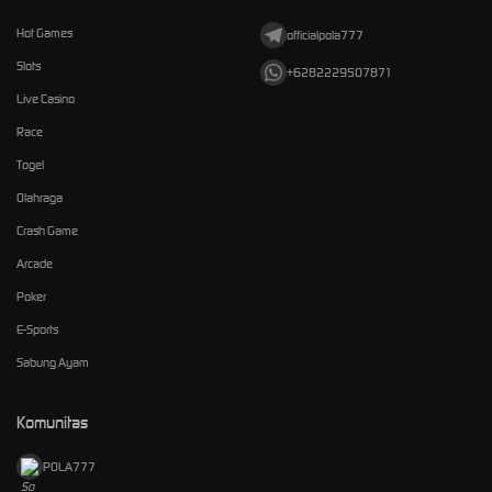
Hot Games
officialpola777
Slots
+6282229507871
Live Casino
Race
Togel
Olahraga
Crash Game
Arcade
Poker
E-Sports
Sabung Ayam
Komunitas
POLA777