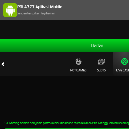
POLA777 Aplikasi Mobile
Jangan tampilkan lagi hari ini
Daftar
HOT GAMES
SLOTS
LIVE CAS
SA Gaming adalah penyedia platform hiburan online terkemuka di Asia. Menggunakan teknolo