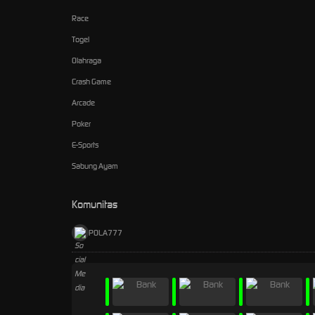
Race
Togel
Olahraga
Crash Game
Arcade
Poker
E-Sports
Sabung Ayam
Komunitas
POLA777