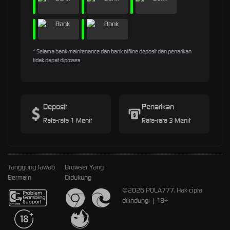
* Selama bank maintenance dan bank offline deposit dan penarikan
tidak dapat diproses
Deposit
Penarikan
Rata-rata 1 Menit
Rata-rata 3 Menit
Tanggung Jawab
Browser Yang
Bermain
Didukung
©2026 POLA777. Hak cipta
dilindungi | 18+