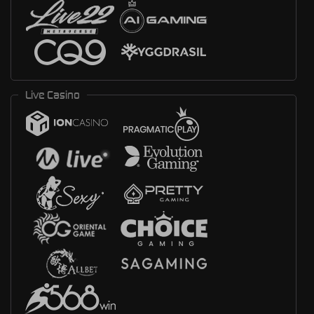
Live Casino