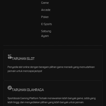
Game
Arcade
Poker
E-Sports
Sabung
Ayam
TARUHAN SLOT
Penyedia slot online dengan beragam pilihan game menarik yang memudahkan
pemain untuk mencapai jackpot
TARUHAN OLAHRAGA
Sportsbook Gaming Platform Terbaik menawarkan lebih banyak game, odds yang
lebih tinggi, dan menyediakan pilihan yang lebih banyak untuk pemain.