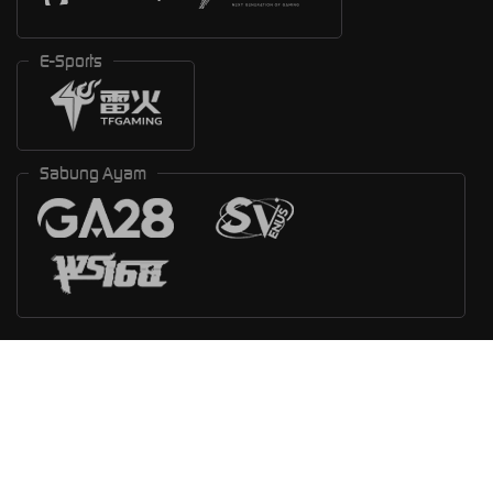
E-Sports
Sabung Ayam