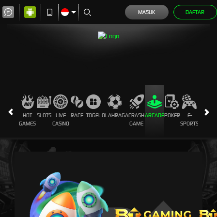
MASUK
DAFTAR
HOT
SLOTS
LIVE
RACE
TOGEL
OLAHRAGA
CRASH
ARCADE
POKER
E-
SABUN
GAMES
CASINO
GAME
SPORTS
AYAM