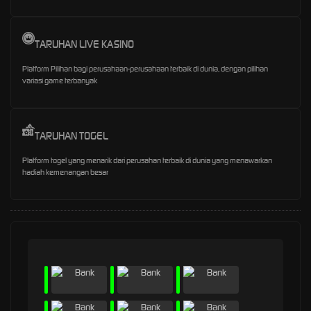
TARUHAN LIVE KASINO
Platform Pilihan bagi perusahaan-perusahaan terbaik di dunia, dengan pilihan
variasi game terbanyak
TARUHAN TOGEL
Platform togel yang menarik dari perusahan terbaik di dunia yang menawarkan
hadiah kemenangan besar