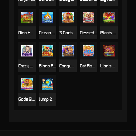
Dino Hunter
Ocean Lord
3 Gods Fishing
Dessert Party
Plants vs. Dinos
Crazy Bartender
Bingo Fishing
Conqueror's Treasure
Cat Fishing
Lion's Orb
Gods Slash Fish
Jump & Jump