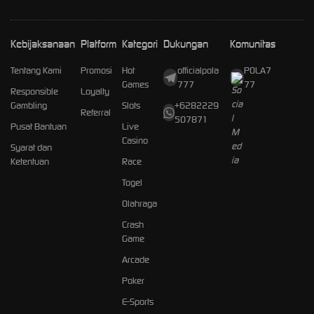
Kebijaksanaan
Platform
Kategori
Dukungan
Komunitas
Tentang Kami
Promosi
Hot
officialpola
POLA7
Games
777
77
Responsible
Loyalty
Gambling
Slots
+6282229
Referral
507871
Pusat Bantuan
Live
Casino
Syarat dan
Ketentuan
Race
Togel
Olahraga
Crash
Game
Arcade
Poker
E-Sports