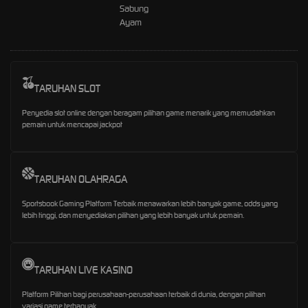
Sabung
Ayam
TARUHAN SLOT
Penyedia slot online dengan beragam pilihan game menarik yang memudahkan
pemain untuk mencapai jackpot
TARUHAN OLAHRAGA
Sportsbook Gaming Platform Terbaik menawarkan lebih banyak game, odds yang
lebih tinggi, dan menyediakan pilihan yang lebih banyak untuk pemain.
TARUHAN LIVE KASINO
Platform Pilihan bagi perusahaan-perusahaan terbaik di dunia, dengan pilihan
variasi game terbanyak