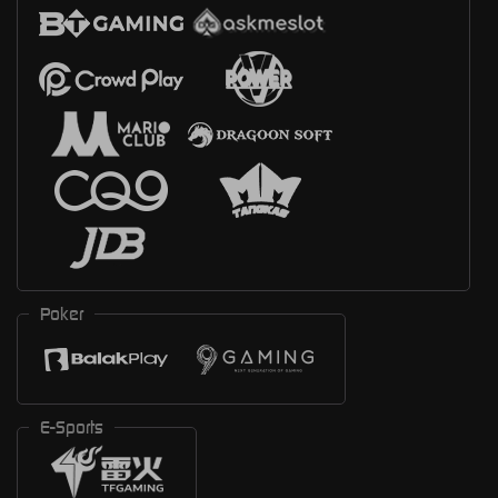
Poker
E-Sports