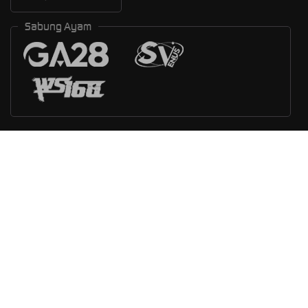
Sabung Ayam