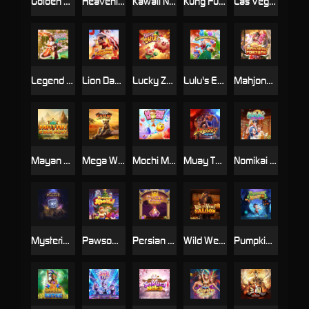
Golden Hatch
Heavenly Sage
Kawaii Neko
Kung Fu Warrior
Las Vegas Party
Legend of the White and Green Snake
Lion Dance Fortune
Lucky Zhu
Lulu's Enchanted Forest
Mahjong Fortune
Mayan Gold Hunt
Mega Wild Safari
Mochi Mochi
Muay Thai Arena
Nomikai Fever
Mysteries of Pandora
Pawsome Xmas
Persian Gems
Wild West Saloon
Pumpkin Night