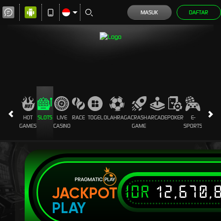
MASUK
DAFTAR
HOT
SLOTS
LIVE
RACE
TOGEL
OLAHRAGA
CRASH
ARCADE
POKER
E-
SABUN
GAMES
CASINO
GAME
SPORTS
AYAM
IDR
12,670,
JACKPOT
PLAY