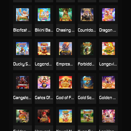
Bierfest Delight
Bikini Babes
Chasing Leprechaun Coins
Countdown to Fortune
Dragon Wonder
Ducky Spin
Legendary El Toro
Empress of the Black Seas
Forbidden Island
Longevity dragon(Fulong)
Gangster's Paradise
Gates Of Kunlun
God of Fortune
Gold Seekers
Golden Gallop