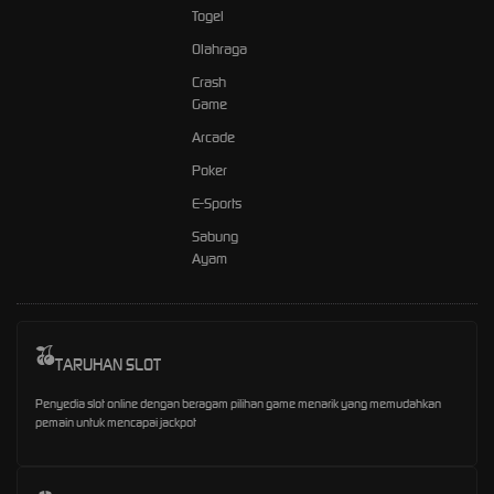
Togel
Olahraga
Crash
Game
Arcade
Poker
E-Sports
Sabung
Ayam
TARUHAN SLOT
Penyedia slot online dengan beragam pilihan game menarik yang memudahkan
pemain untuk mencapai jackpot