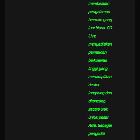
memberikan
pengalaman
bermain yang
luar biasa. OG
Live
menyediakan
permainan
berkualitas
tinggi yang
menampilkan
dealer
langsung dan
dirancang
secara unik
untuk pasar
Asia. Sebagai
penyedia